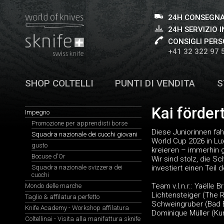
24H CONSEGNA
24H SERVIZIO I
CONSIGLI PERS
+41 32 322 97 
SHOP COLTELLI
PUNTI DI VENDITA
S
Kai förde
Impegno
Promozione per apprendisti borse
Diese Juniorinnen fah
Squadra nazionale dei cuochi giovani
World Cup 2026 in Lu
gusto
kreieren – immerhin g
Bocuse d'Or
Wir sind stolz, die 
Squadra nazionale svizzera dei
investiert einen Teil
cuochi
Team v.l.n.r.: Yaëlle
Mondo delle marche
Lichtensteiger (The R
Taglio & affilatura perfetto
Schweingruber (Bad Bu
Knife Academy - Workshop affilatura
Dominique Müller (Ku
Coltellinai - Visita alla manifattura sknife