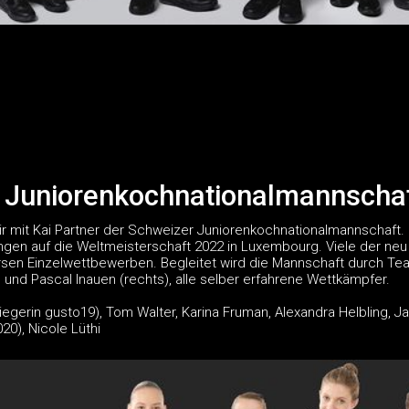
 Juniorenkochnationalmannscha
wir mit Kai Partner der Schweizer Juniorenkochnationalmannschaft.
ungen auf die Weltmeisterschaft 2022 in Luxembourg. Viele der n
rsen Einzelwettbewerben. Begleitet wird die Mannschaft durch Tea
 und Pascal Inauen (rechts), alle selber erfahrene Wettkämpfer.
i (Siegerin gusto19), Tom Walter, Karina Fruman, Alexandra Helbling,
0), Nicole Lüthi