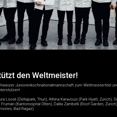
tützt den Weltmeister!
Schweizer Juniorenkochnationalmannschaft zum Weltmeistertitel und
terstützen!
Laura Loosli (Deltapark, Thun), Athina Karavouzi (Park Hyatt, Zürich
 Fruman (Kantonsspital Olten), Dalila Zambelli (Roof Garden, Züric
emories, Bad Ragaz)