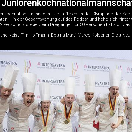
 Juniorenkochnationalmannschaf
enkochnationalmannschaft schaffte es an der Olympiade der Köche
aten – in der Gesamtwertung auf das Podest und holte sich hint
 12 Personen» sowie beim Dreigänger für 60 Personen hat sich das
li, Bruno Keist, Tim Hoffmann, Bettina Marti, Marco Kölbener, Eliott
r