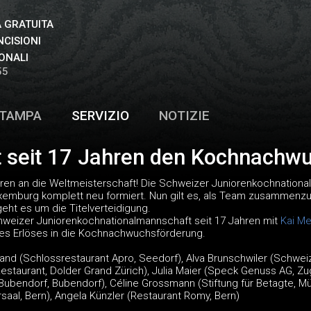
 GRATUITA
NCISIONI
ONALI
55
TAMPA
SERVIZIO
NOTIZIE
rt seit 17 Jahren den Kochnachw
ren an die Weltmeisterschaft! Die Schweizer Juniorenkochnational
xemburg komplett neu formiert. Nun gilt es, als Team zusammen
eht es um die Titelverteidigung.
Schweizer Juniorenkochnationalmannschaft seit 17 Jahren mit
Kai M
 des Erlöses in die Kochnachwuchsförderung.
 Brand (Schlossrestaurant Apro, Seedorf), Alva Brunschwiler (Schwei
estaurant, Dolder Grand Zürich), Julia Maier (Speck Genuss AG, Zug
bendorf, Bubendorf), Céline Grossmann (Stiftung für Betagte, Müns
rsaal, Bern), Angela Künzler (Restaurant Romy, Bern)