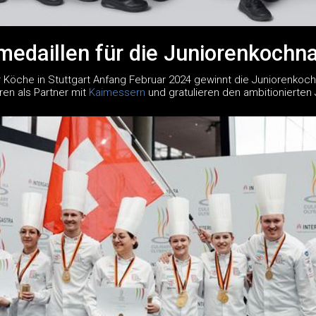
edaillen für die Juniorenkochna
 Köche in Stuttgart Anfang Februar 2024 gewinnt die Juniorenkoch
ren als Partner mit
Kaimessern
und gratulieren den ambitionierten