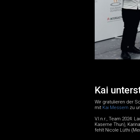
Kai unters
Wir gratulieren der 
mit
Kai Messern
zu un
V.l.n.r., Team 2024: 
Kaserne Thun), Karina
fehlt Nicole Lüthi (M