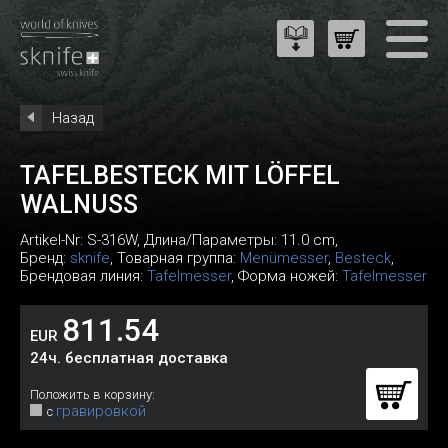
Назад
TAFELBESTECK MIT LÖFFEL
WALNUSS
Artikel-Nr:
S-316W
, Длина/Параметры: 11.0 cm,
Бренд:
sknife
, Товарная группа:
Menümesser
,
Besteck
,
Брендовая линия:
Tafelmesser
, Форма ножей:
Tafelmesser
811.54
EUR
24ч. бесплатная доставка
Положить в корзину:
гравировкой
с