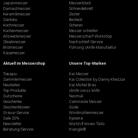
Japanmesser
Messerblock
Damastmesser
Schneidebrett
Keramikmesser
Zester
Santoku
Besteck
Kochmesser
Scheren
Küchenmesser
Messer schleifen
Allzweckmesser
Messerschärf-Workshop
Steakmesser
Nachschleif-Service
Brotmesser
Führung sknife Manufaktur
Käsemesser
Aktuell im Messershop
Unsere Top-Marken
Товары
Kai Messer
Sammlermesser
Kai Collection by Danny Khezzar
Neuheiten
Kai Michel Bras
Top-Produkte
sknife swiss knife
Gutscheine
Nesmuk
Geschenke
Caminada Messer
Geschenkboxen
Güde
Gravur-Service
Windmühlenmesser
Sale 20%
Kyocera
Newsletter
World of knives Tools
Beratung/Service
triangle®