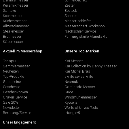
Damastmesser
Schneidebrett
Keramikmesser
Zester
Santoku
Besteck
Kochmesser
Scheren
Küchenmesser
Messer schleifen
Allzweckmesser
Messerschärf-Workshop
Steakmesser
Nachschleif-Service
Brotmesser
Führung sknife Manufaktur
Käsemesser
Aktuell im Messershop
Unsere Top-Marken
Товары
Kai Messer
Sammlermesser
Kai Collection by Danny Khezzar
Neuheiten
Kai Michel Bras
Top-Produkte
sknife swiss knife
Gutscheine
Nesmuk
Geschenke
Caminada Messer
Geschenkboxen
Güde
Gravur-Service
Windmühlenmesser
Sale 20%
Kyocera
Newsletter
World of knives Tools
Beratung/Service
triangle®
Unser Engagement