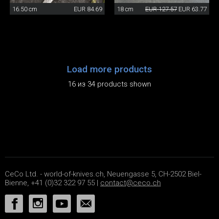
16.50 cm
EUR 84.69
18 cm
EUR 127.57
EUR 63.77
Load more products
16 из 34 products shown
CeCo Ltd. - world-of-knives.ch, Neuengasse 5, CH-2502 Biel-
Bienne, +41 (0)32 322 97 55 |
contact@ceco.ch