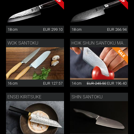
18 cm
EUR 299.10
18 cm
EUR 266.94
WOK SANTOKU
НОЖ SHUN SANTOKU МАЛЫЙ
16 cm
EUR 127.57
14 cm
EUR 245.50
EUR 196.40
ENSEI KIRITSUKE
SHIN SANTOKU