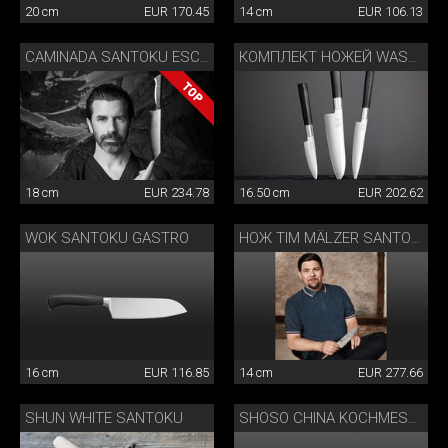
20 cm
EUR 170.45
14 cm
EUR 106.13
CAMINADA SANTOKU ESCHE
КОМПЛЕКТ НОЖЕЙ WASABI
18 cm
EUR 234.78
16.50 cm
EUR 202.62
WOK SANTOKU GASTRO
НОЖ TIM MÄLZER SANTOKU
16 cm
EUR 116.85
14 cm
EUR 277.66
SHUN WHITE SANTOKU
SHOSO CHINA KOCHMESSER