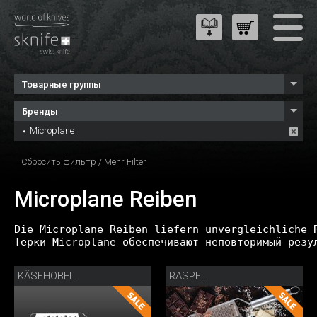
Товарные группы
Бренды
Microplane
Сбросить фильтр
/
Mehr Filter
Microplane Reiben
Die Microplane Reiben liefern unvergleichliche 
Терки Microplane обеспечивают неповторимый резу
KÄSEHOBEL
RASPEL