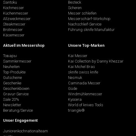
Santoku
Besteck
Kochmesser
Scheren
Küchenmesser
Messer schleifen
Allzweckmesser
Messerschärf-Workshop
Steakmesser
Nachschleif-Service
Brotmesser
Führung sknife Manufaktur
Käsemesser
Aktuell im Messershop
Unsere Top-Marken
Товары
Kai Messer
Sammlermesser
Kai Collection by Danny Khezzar
Neuheiten
Kai Michel Bras
Top-Produkte
sknife swiss knife
Gutscheine
Nesmuk
Geschenke
Caminada Messer
Geschenkboxen
Güde
Gravur-Service
Windmühlenmesser
Sale 20%
Kyocera
Newsletter
World of knives Tools
Beratung/Service
triangle®
Unser Engagement
Juniorenkochnationalteam