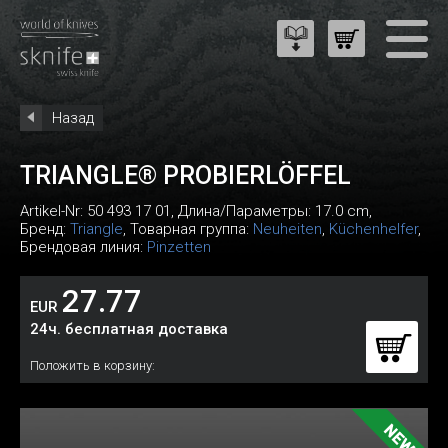
Назад
TRIANGLE® PROBIERLÖFFEL
Artikel-Nr:
50 493 17 01
, Длина/Параметры: 17.0 cm,
Бренд:
Triangle
, Товарная группа:
Neuheiten
,
Küchenhelfer
,
Брендовая линия:
Pinzetten
27.77
EUR
24ч. бесплатная доставка
Положить в корзину: