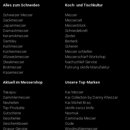
Alles zum Schneiden
Koch- und Tischkultur
Schweizer Messer
Messer
Sackmesser
Messerset
Japanmesser
Messerblock
Damastmesser
Schneidebrett
Keramikmesser
Zester
Santoku
Besteck
Kochmesser
Scheren
Küchenmesser
Messer schleifen
Allzweckmesser
Messerschärf-Workshop
Steakmesser
Nachschleif-Service
Brotmesser
Führung sknife Manufaktur
Käsemesser
Aktuell im Messershop
Unsere Top-Marken
Товары
Kai Messer
Sammlermesser
Kai Collection by Danny Khezzar
Neuheiten
Kai Michel Bras
Top-Produkte
sknife swiss knife
Gutscheine
Nesmuk
Geschenke
Caminada Messer
Geschenkboxen
Güde
Gravur-Service
Windmühlenmesser