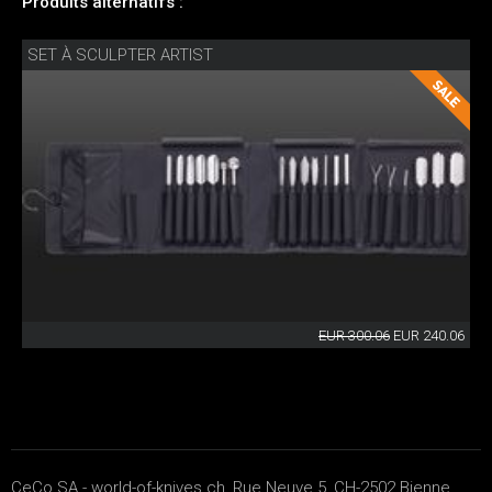
Produits alternatifs :
SET À SCULPTER ARTIST
EUR 300.06
EUR 240.06
CeCo SA - world-of-knives.ch, Rue Neuve 5, CH-2502 Bienne,