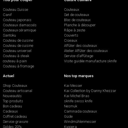
Couteau Suisse
Couteaux
Canif
Set de couteaux
Couteau japonais
Bloc de couteaux
Couteaux damassés
Planche à découper
Couteaux céramique
Râpe à zeste
Santoku
Couverts
Couteau de cuisine
Ciseaux
Couteau de cuisine
Affûter des couteaux
Couteau universel
Atelier Affûter des couteaux
Couteau à steak
Service d’affûtage
couteau à pain
Visite guidée manufacture sknife
Couteau à fromage
Actuel
Nos top marques
Shop Couteaux
Kai Messer
Couteau artisanal
Kai Collection by Danny Khezzar
Nouveautés
Kai Michel Bras
Top produits
sknife swiss knife
Bon cadeau
Nesmuk
Cadeaux
Caminada couteaux
Coffret cadeau
Güde
Service gravure
Windmühlenmesser
Soldes 20%
Kyocera