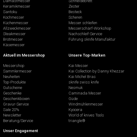
Damastmesser
Schneidebrett
Keramikmesser
Zester
Santoku
Besteck
Kochmesser
Scheren
Küchenmesser
Messer schleifen
Allzweckmesser
Messerschärf-Workshop
Steakmesser
Nachschleif-Service
Brotmesser
Führung sknife Manufaktur
Käsemesser
Aktuell im Messershop
Unsere Top-Marken
Messershop
Kai Messer
Sammlermesser
Kai Collection by Danny Khezzar
Neuheiten
Kai Michel Bras
Top-Produkte
sknife swiss knife
Gutscheine
Nesmuk
Geschenke
Caminada Messer
Geschenkboxen
Güde
Gravur-Service
Windmühlenmesser
Sale 20%
Kyocera
Newsletter
World of knives Tools
Beratung/Service
triangle®
Unser Engagement