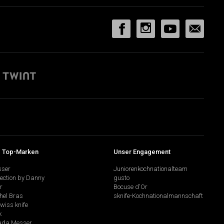
 Top-Marken
Unser Engagement
sser
Juniorenkochnationalteam
lection by Danny
gusto
r
Bocuse d'Or
hel Bras
sknife-Kochnationalmannschaft
swiss knife
k
da Messer