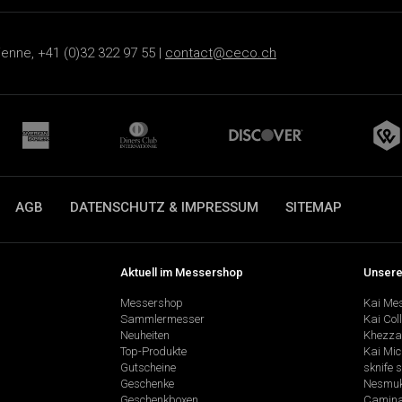
ienne, +41 (0)32 322 97 55 |
contact@ceco.ch
AGB
DATENSCHUTZ & IMPRESSUM
SITEMAP
Aktuell im Messershop
Unsere
Messershop
Kai Me
Sammlermesser
Kai Col
Neuheiten
Khezza
Top-Produkte
Kai Mic
Gutscheine
sknife 
Geschenke
Nesmu
Geschenkboxen
Camina