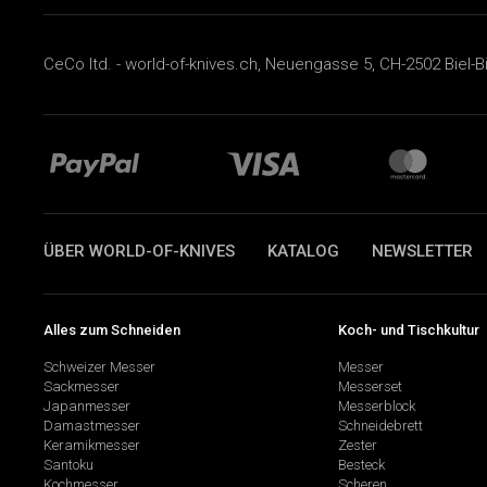
CeCo ltd. - world-of-knives.ch, Neuengasse 5, CH-2502 Biel-B
ÜBER WORLD-OF-KNIVES
KATALOG
NEWSLETTER
Alles zum Schneiden
Koch- und Tischkultur
Schweizer Messer
Messer
Sackmesser
Messerset
Japanmesser
Messerblock
Damastmesser
Schneidebrett
Keramikmesser
Zester
Santoku
Besteck
Kochmesser
Scheren