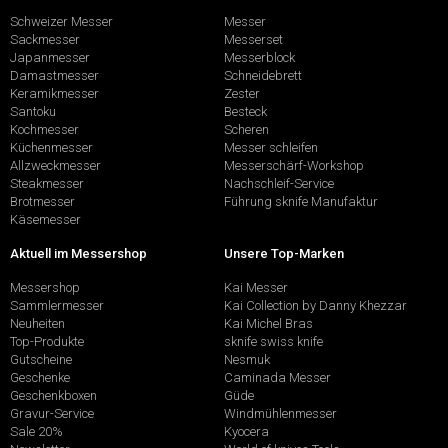
Schweizer Messer
Messer
Sackmesser
Messerset
Japanmesser
Messerblock
Damastmesser
Schneidebrett
Keramikmesser
Zester
Santoku
Besteck
Kochmesser
Scheren
Küchenmesser
Messer schleifen
Allzweckmesser
Messerschärf-Workshop
Steakmesser
Nachschleif-Service
Brotmesser
Führung sknife Manufaktur
Käsemesser
Aktuell im Messershop
Unsere Top-Marken
Messershop
Kai Messer
Sammlermesser
Kai Collection by Danny Khezzar
Neuheiten
Kai Michel Bras
Top-Produkte
sknife swiss knife
Gutscheine
Nesmuk
Geschenke
Caminada Messer
Geschenkboxen
Güde
Gravur-Service
Windmühlenmesser
Sale 20%
Kyocera