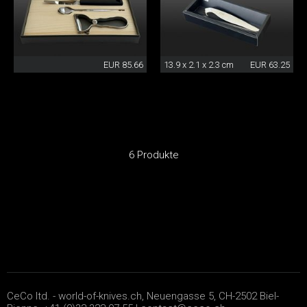
EUR 85.66
13.9 x 2.1 x 2.3 cm
EUR 63.25
6 Produkte
CeCo ltd. - world-of-knives.ch, Neuengasse 5, CH-2502 Biel-