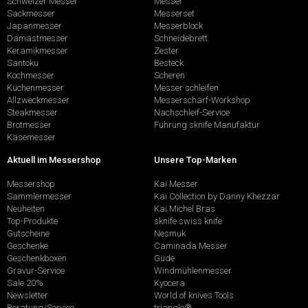
Schweizer Messer
Messer
Sackmesser
Messerset
Japanmesser
Messerblock
Damastmesser
Schneidebrett
Keramikmesser
Zester
Santoku
Besteck
Kochmesser
Scheren
Küchenmesser
Messer schleifen
Allzweckmesser
Messerschärf-Workshop
Steakmesser
Nachschleif-Service
Brotmesser
Führung sknife Manufaktur
Käsemesser
Aktuell im Messershop
Unsere Top-Marken
Messershop
Kai Messer
Sammlermesser
Kai Collection by Danny Khezzar
Neuheiten
Kai Michel Bras
Top-Produkte
sknife swiss knife
Gutscheine
Nesmuk
Geschenke
Caminada Messer
Geschenkboxen
Güde
Gravur-Service
Windmühlenmesser
Sale 20%
Kyocera
Newsletter
World of knives Tools
Beratung/Service
triangle®