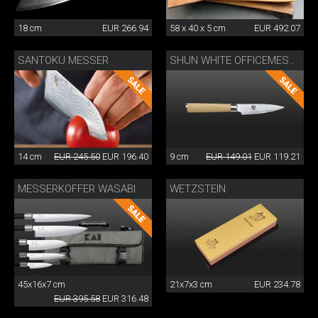
18 cm
EUR 266.94
58 x 40 x 5 cm
EUR 492.07
SANTOKU MESSER
SHUN WHITE OFFICEMESSER
14 cm
EUR 245.50
EUR 196.40
9 cm
EUR 149.01
EUR 119.21
MESSERKOFFER WASABI
WETZSTEIN
45x16x7 cm
21x7x3 cm
EUR 234.78
EUR 395.58
EUR 316.48