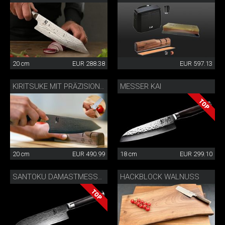
20 cm
EUR 288.38
EUR 597.13
MESSER KAI
KIRITSUKE MIT PRÄZISIONSMESSERSCHÄRFER
20 cm
EUR 490.99
18 cm
EUR 299.10
HACKBLOCK WALNUSS
SANTOKU DAMASTMESSER