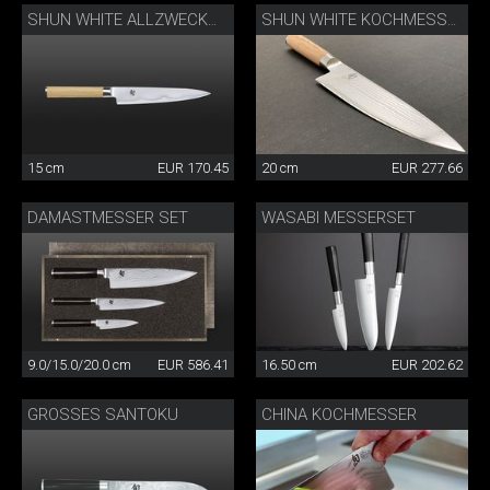
SHUN WHITE ALLZWECKMESSER
SHUN WHITE KOCHMESSER
15 cm
EUR 170.45
20 cm
EUR 277.66
DAMASTMESSER SET
WASABI MESSERSET
9.0/15.0/20.0 cm
EUR 586.41
16.50 cm
EUR 202.62
GROSSES SANTOKU
CHINA KOCHMESSER