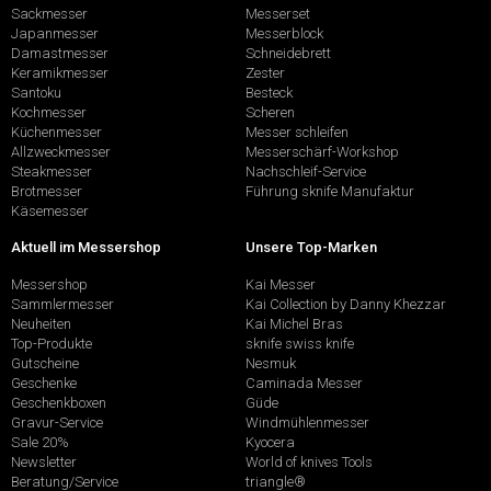
Sackmesser
Messerset
Japanmesser
Messerblock
Damastmesser
Schneidebrett
Keramikmesser
Zester
Santoku
Besteck
Kochmesser
Scheren
Küchenmesser
Messer schleifen
Allzweckmesser
Messerschärf-Workshop
Steakmesser
Nachschleif-Service
Brotmesser
Führung sknife Manufaktur
Käsemesser
Aktuell im Messershop
Unsere Top-Marken
Messershop
Kai Messer
Sammlermesser
Kai Collection by Danny Khezzar
Neuheiten
Kai Michel Bras
Top-Produkte
sknife swiss knife
Gutscheine
Nesmuk
Geschenke
Caminada Messer
Geschenkboxen
Güde
Gravur-Service
Windmühlenmesser
Sale 20%
Kyocera
Newsletter
World of knives Tools
Beratung/Service
triangle®