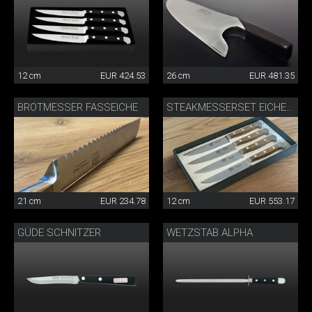
12 cm
EUR 424.53
26 cm
EUR 481.35
BROTMESSER FASSEICHE
STEAKMESSERSET EICHENHOLZ
21 cm
EUR 234.78
12 cm
EUR 553.17
GÜDE SCHNITZER
WETZSTAB ALPHA