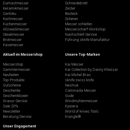
Damastmesser
Schneidebrett
Keramikmesser
Zester
Santoku
Besteck
Kochmesser
Scheren
Küchenmesser
Messer schleifen
Allzweckmesser
Messerschärf-Workshop
Steakmesser
Nachschleif-Service
Brotmesser
Führung sknife Manufaktur
Käsemesser
Aktuell im Messershop
Unsere Top-Marken
Messershop
Kai Messer
Sammlermesser
Kai Collection by Danny Khezzar
Neuheiten
Kai Michel Bras
Top-Produkte
sknife swiss knife
Gutscheine
Nesmuk
Geschenke
Caminada Messer
Geschenkboxen
Güde
Gravur-Service
Windmühlenmesser
Sale 20%
Kyocera
Newsletter
World of knives Tools
Beratung/Service
triangle®
Unser Engagement