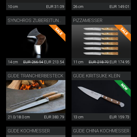
10 cm
EUR 31.09
26 cm
EUR 149.01
PIZZAMESSER
SYNCHROS ZUBEREITUNGSMESSER
14 cm
EUR 266.94
EUR 213.54
11 cm
EUR 218.70
EUR 174.95
GÜDE TRANCHIERBESTECK
GÜDE KIRITSUKE KLEIN
21.0/18.0 cm
EUR 383.79
13 cm
EUR 159.73
GÜDE KOCHMESSER
GÜDE CHINA KOCHMESSER