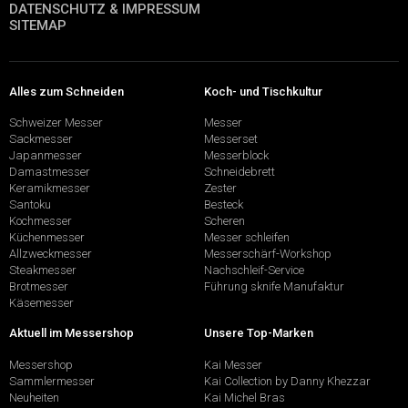
DATENSCHUTZ & IMPRESSUM
SITEMAP
Alles zum Schneiden
Koch- und Tischkultur
Schweizer Messer
Messer
Sackmesser
Messerset
Japanmesser
Messerblock
Damastmesser
Schneidebrett
Keramikmesser
Zester
Santoku
Besteck
Kochmesser
Scheren
Küchenmesser
Messer schleifen
Allzweckmesser
Messerschärf-Workshop
Steakmesser
Nachschleif-Service
Brotmesser
Führung sknife Manufaktur
Käsemesser
Aktuell im Messershop
Unsere Top-Marken
Messershop
Kai Messer
Sammlermesser
Kai Collection by Danny Khezzar
Neuheiten
Kai Michel Bras