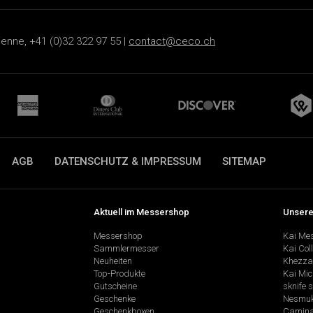
ienne, +41 (0)32 322 97 55 |
contact@ceco.ch
AGB
DATENSCHUTZ & IMPRESSUM
SITEMAP
Aktuell im Messershop
Unsere
Messershop
Kai Me
Sammlermesser
Kai Col
Neuheiten
Khezza
Top-Produkte
Kai Mic
Gutscheine
sknife 
Geschenke
Nesmu
Geschenkboxen
Camina