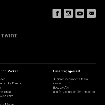
 Top-Marken
Unser Engagement
sser
Juniorenkochnationalteam
lection by Danny
gusto
r
Bocuse d'Or
hel Bras
sknife-Kochnationalmannschaft
swiss knife
k
da Messer