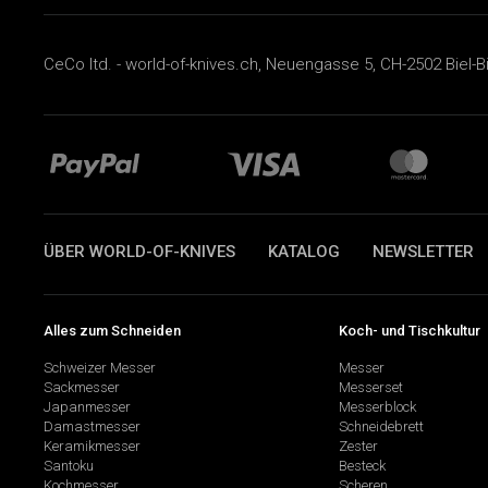
CeCo ltd. - world-of-knives.ch, Neuengasse 5, CH-2502 Biel-B
ÜBER WORLD-OF-KNIVES
KATALOG
NEWSLETTER
Alles zum Schneiden
Koch- und Tischkultur
Schweizer Messer
Messer
Sackmesser
Messerset
Japanmesser
Messerblock
Damastmesser
Schneidebrett
Keramikmesser
Zester
Santoku
Besteck
Kochmesser
Scheren