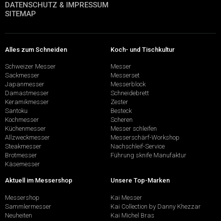
DATENSCHUTZ & IMPRESSUM
SITEMAP
Alles zum Schneiden
Koch- und Tischkultur
Schweizer Messer
Messer
Sackmesser
Messerset
Japanmesser
Messerblock
Damastmesser
Schneidebrett
Keramikmesser
Zester
Santoku
Besteck
Kochmesser
Scheren
Küchenmesser
Messer schleifen
Allzweckmesser
Messerschärf-Workshop
Steakmesser
Nachschleif-Service
Brotmesser
Führung sknife Manufaktur
Käsemesser
Aktuell im Messershop
Unsere Top-Marken
Messershop
Kai Messer
Sammlermesser
Kai Collection by Danny Khezzar
Neuheiten
Kai Michel Bras