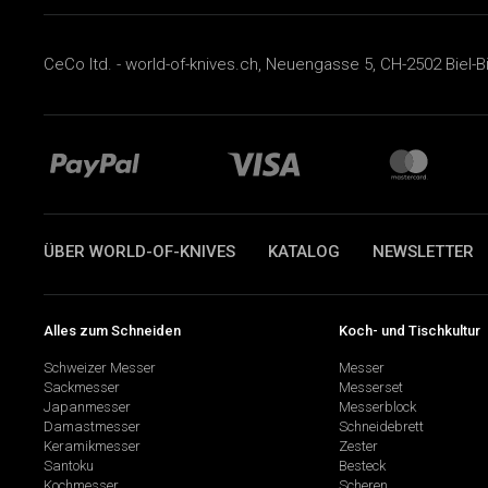
CeCo ltd. - world-of-knives.ch, Neuengasse 5, CH-2502 Biel-B
ÜBER WORLD-OF-KNIVES
KATALOG
NEWSLETTER
Alles zum Schneiden
Koch- und Tischkultur
Schweizer Messer
Messer
Sackmesser
Messerset
Japanmesser
Messerblock
Damastmesser
Schneidebrett
Keramikmesser
Zester
Santoku
Besteck
Kochmesser
Scheren