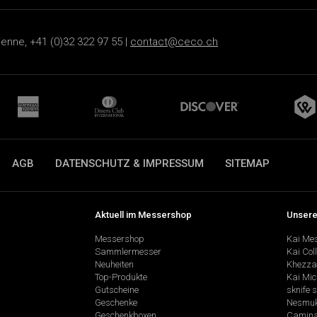
ienne, +41 (0)32 322 97 55 |
contact@ceco.ch
AGB
DATENSCHUTZ & IMPRESSUM
SITEMAP
Aktuell im Messershop
Unsere
Messershop
Kai Me
Sammlermesser
Kai Col
Neuheiten
Khezza
Top-Produkte
Kai Mic
Gutscheine
sknife 
Geschenke
Nesmu
Geschenkboxen
Camina