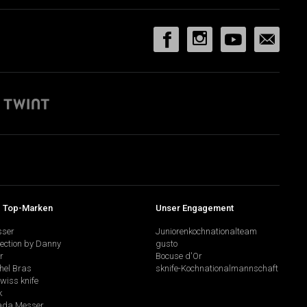
 Top-Marken
Unser Engagement
sser
Juniorenkochnationalteam
lection by Danny
gusto
r
Bocuse d'Or
hel Bras
sknife-Kochnationalmannschaft
swiss knife
k
da Messer