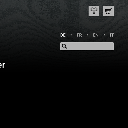
DE
FR
EN
IT
er