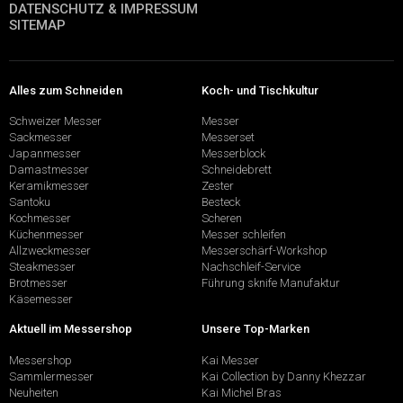
DATENSCHUTZ & IMPRESSUM
SITEMAP
Alles zum Schneiden
Koch- und Tischkultur
Schweizer Messer
Messer
Sackmesser
Messerset
Japanmesser
Messerblock
Damastmesser
Schneidebrett
Keramikmesser
Zester
Santoku
Besteck
Kochmesser
Scheren
Küchenmesser
Messer schleifen
Allzweckmesser
Messerschärf-Workshop
Steakmesser
Nachschleif-Service
Brotmesser
Führung sknife Manufaktur
Käsemesser
Aktuell im Messershop
Unsere Top-Marken
Messershop
Kai Messer
Sammlermesser
Kai Collection by Danny Khezzar
Neuheiten
Kai Michel Bras