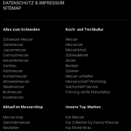
DATENSCHUTZ & IMPRESSUM
SITEMAP
Alles zum Schneiden
Koch- und Tischkultur
Schweizer Messer
Messer
Sackmesser
Messerset
Japanmesser
Messerblock
Damastmesser
Schneidebrett
Keramikmesser
Zester
Santoku
Besteck
Kochmesser
Scheren
Küchenmesser
Messer schleifen
Allzweckmesser
Messerschärf-Workshop
Steakmesser
Nachschleif-Service
Brotmesser
Führung sknife Manufaktur
Käsemesser
Aktuell im Messershop
Unsere Top-Marken
Messershop
Kai Messer
Sammlermesser
Kai Collection by Danny Khezzar
Neuheiten
Kai Michel Bras