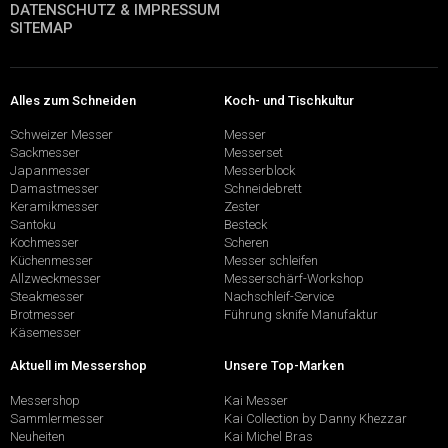
DATENSCHUTZ & IMPRESSUM
SITEMAP
Alles zum Schneiden
Koch- und Tischkultur
Schweizer Messer
Messer
Sackmesser
Messerset
Japanmesser
Messerblock
Damastmesser
Schneidebrett
Keramikmesser
Zester
Santoku
Besteck
Kochmesser
Scheren
Küchenmesser
Messer schleifen
Allzweckmesser
Messerschärf-Workshop
Steakmesser
Nachschleif-Service
Brotmesser
Führung sknife Manufaktur
Käsemesser
Aktuell im Messershop
Unsere Top-Marken
Messershop
Kai Messer
Sammlermesser
Kai Collection by Danny Khezzar
Neuheiten
Kai Michel Bras