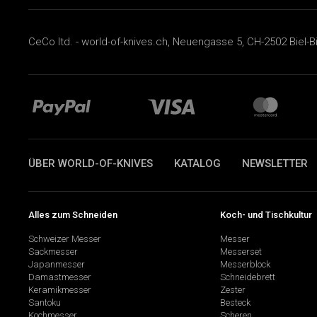
CeCo ltd. - world-of-knives.ch, Neuengasse 5, CH-2502 Biel-B
ÜBER WORLD-OF-KNIVES
KATALOG
NEWSLETTER
Alles zum Schneiden
Koch- und Tischkultur
Schweizer Messer
Messer
Sackmesser
Messerset
Japanmesser
Messerblock
Damastmesser
Schneidebrett
Keramikmesser
Zester
Santoku
Besteck
Kochmesser
Scheren