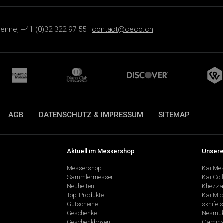
ienne, +41 (0)32 322 97 55 |
contact@ceco.ch
AGB
DATENSCHUTZ & IMPRESSUM
SITEMAP
Aktuell im Messershop
Unsere
Messershop
Kai Me
Sammlermesser
Kai Col
Neuheiten
Khezza
Top-Produkte
Kai Mic
Gutscheine
sknife 
Geschenke
Nesmu
Geschenkboxen
Camina