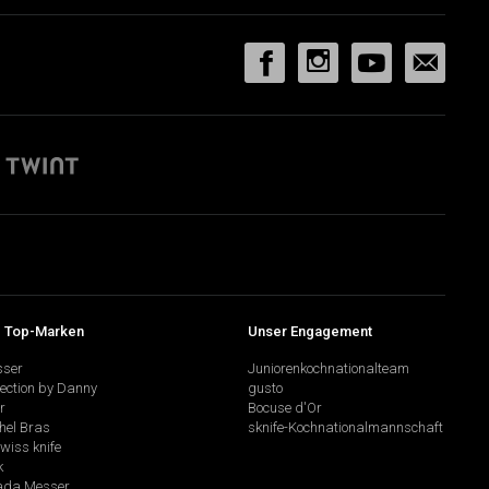
 Top-Marken
Unser Engagement
sser
Juniorenkochnationalteam
lection by Danny
gusto
r
Bocuse d'Or
hel Bras
sknife-Kochnationalmannschaft
swiss knife
k
da Messer