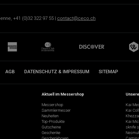
ienne, +41 (0)32 322 97 55 |
contact@ceco.ch
AGB
DATENSCHUTZ & IMPRESSUM
SITEMAP
Aktuell im Messershop
Unsere
Messershop
Kai Me
Sammlermesser
Kai Col
Neuheiten
Khezza
Top-Produkte
Kai Mic
Gutscheine
sknife 
Geschenke
Nesmu
Geschenkboxen
Camina