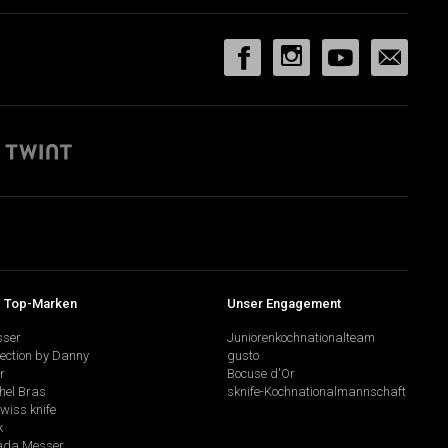
 Top-Marken
Unser Engagement
sser
Juniorenkochnationalteam
lection by Danny
gusto
r
Bocuse d'Or
hel Bras
sknife-Kochnationalmannschaft
swiss knife
k
da Messer