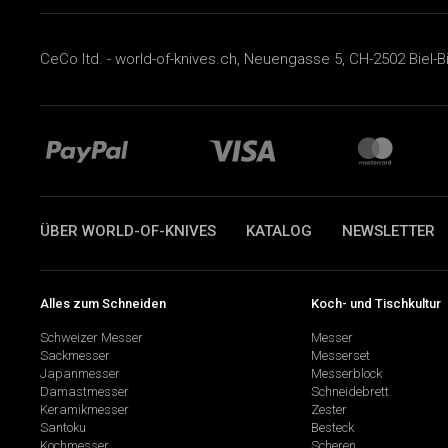
CeCo ltd. - world-of-knives.ch, Neuengasse 5, CH-2502 Biel-B
ÜBER WORLD-OF-KNIVES
KATALOG
NEWSLETTER
Alles zum Schneiden
Koch- und Tischkultur
Schweizer Messer
Messer
Sackmesser
Messerset
Japanmesser
Messerblock
Damastmesser
Schneidebrett
Keramikmesser
Zester
Santoku
Besteck
Kochmesser
Scheren