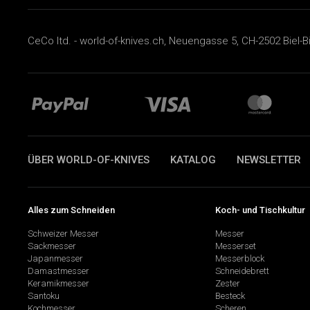
CeCo ltd. - world-of-knives.ch, Neuengasse 5, CH-2502 Biel-B
ÜBER WORLD-OF-KNIVES
KATALOG
NEWSLETTER
Alles zum Schneiden
Koch- und Tischkultur
Schweizer Messer
Messer
Sackmesser
Messerset
Japanmesser
Messerblock
Damastmesser
Schneidebrett
Keramikmesser
Zester
Santoku
Besteck
Kochmesser
Scheren