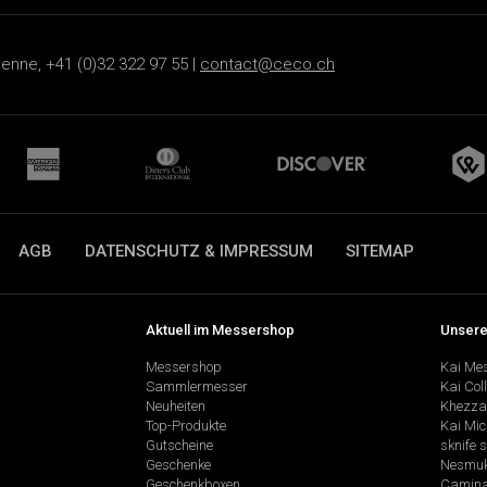
ienne, +41 (0)32 322 97 55 |
contact@ceco.ch
AGB
DATENSCHUTZ & IMPRESSUM
SITEMAP
Aktuell im Messershop
Unsere
Messershop
Kai Me
Sammlermesser
Kai Col
Neuheiten
Khezza
Top-Produkte
Kai Mic
Gutscheine
sknife 
Geschenke
Nesmu
Geschenkboxen
Camina