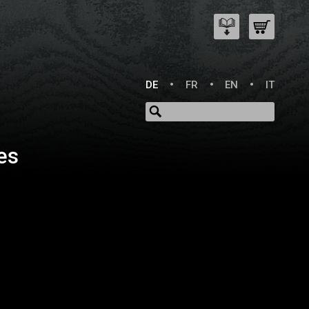
DE
FR
EN
IT
es