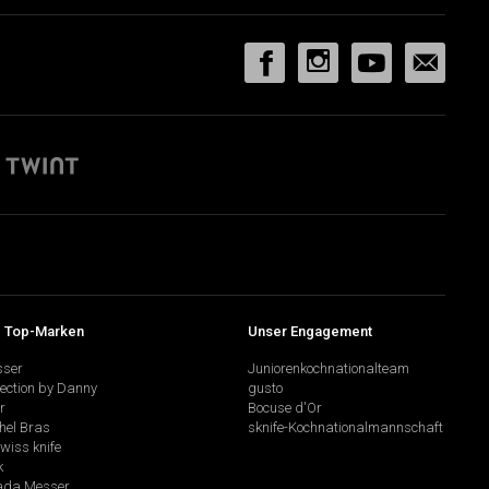
 Top-Marken
Unser Engagement
sser
Juniorenkochnationalteam
lection by Danny
gusto
r
Bocuse d'Or
hel Bras
sknife-Kochnationalmannschaft
swiss knife
k
da Messer