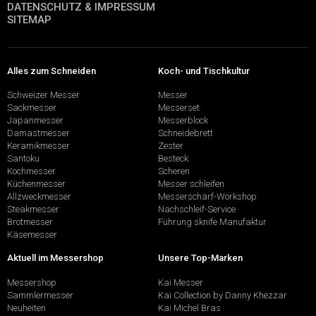
DATENSCHUTZ & IMPRESSUM
SITEMAP
Alles zum Schneiden
Koch- und Tischkultur
Schweizer Messer
Messer
Sackmesser
Messerset
Japanmesser
Messerblock
Damastmesser
Schneidebrett
Keramikmesser
Zester
Santoku
Besteck
Kochmesser
Scheren
Küchenmesser
Messer schleifen
Allzweckmesser
Messerschärf-Workshop
Steakmesser
Nachschleif-Service
Brotmesser
Führung sknife Manufaktur
Käsemesser
Aktuell im Messershop
Unsere Top-Marken
Messershop
Kai Messer
Sammlermesser
Kai Collection by Danny Khezzar
Neuheiten
Kai Michel Bras