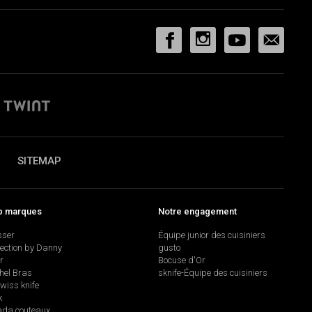
SITEMAP
p marques
Notre engagement
sser
Équipe junior des cuisiniers
lection by Danny
gusto
r
Bocuse d'Or
hel Bras
sknife-Équipe des cuisiniers
swiss knife
k
da couteaux