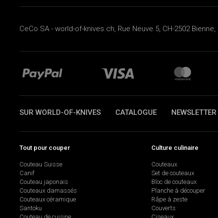
CeCo SA - world-of-knives.ch, Rue Neuve 5, CH-2502 Bienne, 
SUR WORLD-OF-KNIVES
CATALOGUE
NEWSLETTER
Tout pour couper
Culture culinaire
Couteau Suisse
Couteaux
Canif
Set de couteaux
Couteau japonais
Bloc de couteaux
Couteaux damassés
Planche à découper
Couteaux céramique
Râpe à zeste
Santoku
Couverts
Couteau de cuisine
Ciseaux