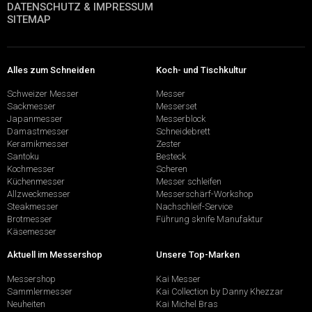
DATENSCHUTZ & IMPRESSUM
SITEMAP
Alles zum Schneiden
Koch- und Tischkultur
Schweizer Messer
Messer
Sackmesser
Messerset
Japanmesser
Messerblock
Damastmesser
Schneidebrett
Keramikmesser
Zester
Santoku
Besteck
Kochmesser
Scheren
Küchenmesser
Messer schleifen
Allzweckmesser
Messerschärf-Workshop
Steakmesser
Nachschleif-Service
Brotmesser
Führung sknife Manufaktur
Käsemesser
Aktuell im Messershop
Unsere Top-Marken
Messershop
Kai Messer
Sammlermesser
Kai Collection by Danny Khezzar
Neuheiten
Kai Michel Bras