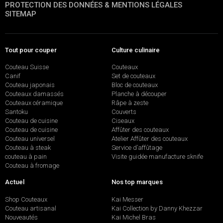
PROTECTION DES DONNÉES & MENTIONS LÉGALES
SITEMAP
Tout pour couper
Culture culinaire
Couteau Suisse
Couteaux
Canif
Set de couteaux
Couteau japonais
Bloc de couteaux
Couteaux damassés
Planche à découper
Couteaux céramique
Râpe à zeste
Santoku
Couverts
Couteau de cuisine
Ciseaux
Couteau de cuisine
Affûter des couteaux
Couteau universel
Atelier Affûter des couteaux
Couteau à steak
Service d’affûtage
couteau à pain
Visite guidée manufacture sknife
Couteau à fromage
Actuel
Nos top marques
Shop Couteaux
Kai Messer
Couteau artisanal
Kai Collection by Danny Khezzar
Nouveautés
Kai Michel Bras