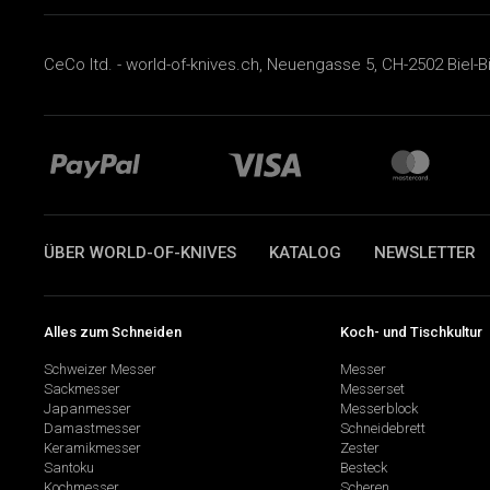
CeCo ltd. - world-of-knives.ch, Neuengasse 5, CH-2502 Biel-B
ÜBER WORLD-OF-KNIVES
KATALOG
NEWSLETTER
Alles zum Schneiden
Koch- und Tischkultur
Schweizer Messer
Messer
Sackmesser
Messerset
Japanmesser
Messerblock
Damastmesser
Schneidebrett
Keramikmesser
Zester
Santoku
Besteck
Kochmesser
Scheren