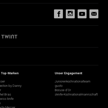
 Top-Marken
Unser Engagement
sser
Juniorenkochnationalteam
lection by Danny
gusto
r
Bocuse d'Or
hel Bras
sknife-Kochnationalmannschaft
swiss knife
k
da Messer