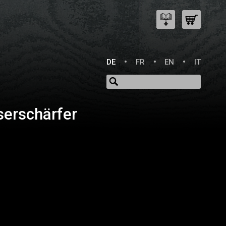
DE
FR
EN
IT
serschärfer