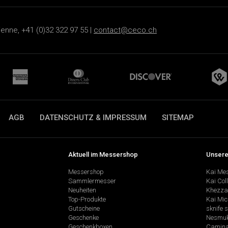
ienne, +41 (0)32 322 97 55 |
contact@ceco.ch
AGB
DATENSCHUTZ & IMPRESSUM
SITEMAP
Aktuell im Messershop
Unsere
Messershop
Kai Me
Sammlermesser
Kai Col
Neuheiten
Khezza
Top-Produkte
Kai Mic
Gutscheine
sknife 
Geschenke
Nesmu
Geschenkboxen
Camina