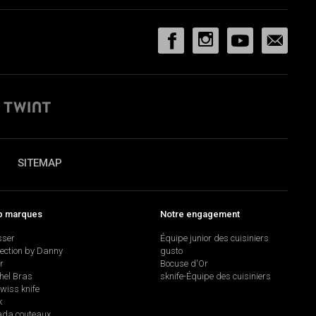
SITEMAP
p marques
Notre engagement
sser
Équipe junior des cuisiniers
lection by Danny
gusto
r
Bocuse d'Or
hel Bras
sknife-Équipe des cuisiniers
swiss knife
k
da couteaux