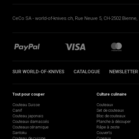
CeCo SA - world-of-knives.ch, Rue Neuve 5, CH-2502 Bienne, 
SUR WORLD-OF-KNIVES
CATALOGUE
NEWSLETTER
Tout pour couper
Culture culinaire
Couteau Suisse
Couteaux
Canif
Set de couteaux
Couteau japonais
Bloc de couteaux
Couteaux damassés
Planche à découper
Couteaux céramique
Râpe à zeste
Santoku
Couverts
Couteau de cuisine
Ciseaux