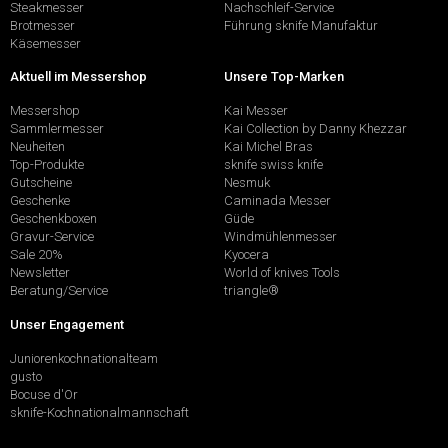
Steakmesser
Nachschleif-Service
Brotmesser
Führung sknife Manufaktur
Käsemesser
Aktuell im Messershop
Unsere Top-Marken
Messershop
Kai Messer
Sammlermesser
Kai Collection by Danny Khezzar
Neuheiten
Kai Michel Bras
Top-Produkte
sknife swiss knife
Gutscheine
Nesmuk
Geschenke
Caminada Messer
Geschenkboxen
Güde
Gravur-Service
Windmühlenmesser
Sale 20%
Kyocera
Newsletter
World of knives Tools
Beratung/Service
triangle®
Unser Engagement
Juniorenkochnationalteam
gusto
Bocuse d'Or
sknife-Kochnationalmannschaft