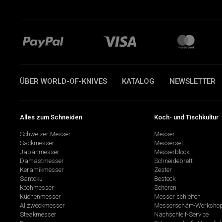
ÜBER WORLD-OF-KNIVES
KATALOG
NEWSLETTER
Alles zum Schneiden
Koch- und Tischkultur
Schweizer Messer
Messer
Sackmesser
Messerset
Japanmesser
Messerblock
Damastmesser
Schneidebrett
Keramikmesser
Zester
Santoku
Besteck
Kochmesser
Scheren
Küchenmesser
Messer schleifen
Allzweckmesser
Messerschärf-Worksho
Steakmesser
Nachschleif-Service