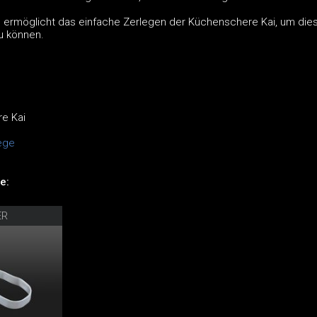
 ermöglicht das einfache Zerlegen der Küchenschere Kai, um die
u können.
e Kai
ege
e:
ER