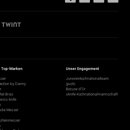
 Top-Marken
Unser Engagement
sser
Juniorenkochnationalteam
lection by Danny
gusto
r
Bocuse d'Or
hel Bras
sknife-Kochnationalmannschaft
swiss knife
k
da Messer
hlenmesser
a