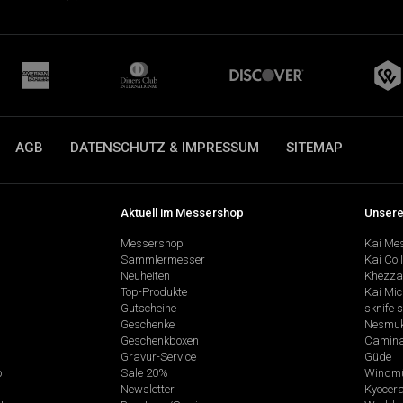
AGB
DATENSCHUTZ & IMPRESSUM
SITEMAP
Aktuell im Messershop
Unsere
Messershop
Kai Me
Sammlermesser
Kai Col
Neuheiten
Khezza
Top-Produkte
Kai Mic
Gutscheine
sknife 
Geschenke
Nesmu
Geschenkboxen
Camina
Gravur-Service
Güde
p
Sale 20%
Windmü
Newsletter
Kyocer