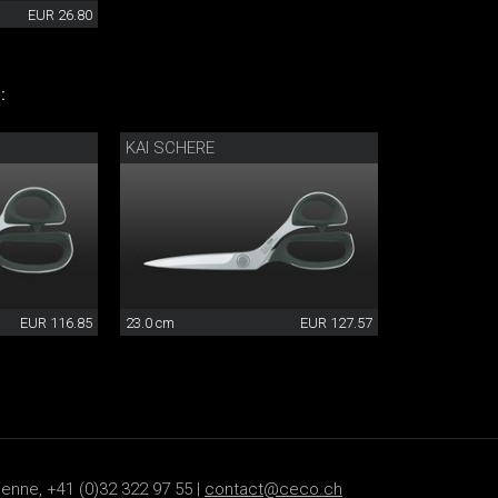
EUR 26.80
:
KAI SCHERE
EUR 116.85
23.0 cm
EUR 127.57
ienne, +41 (0)32 322 97 55 |
contact@ceco.ch