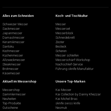
Alles zum Schneiden
Koch- und Tischkultur
Schweizer Messer
Messer
Sackmesser
Messerset
Japanmesser
Messerblock
Damastmesser
Schneidebrett
Keramikmesser
Zester
Santoku
Besteck
Kochmesser
Scheren
Küchenmesser
Messer schleifen
Allzweckmesser
Messerschärf-Workshop
Steakmesser
Nachschleif-Service
Brotmesser
Führung sknife Manufaktur
Käsemesser
Aktuell im Messershop
Unsere Top-Marken
Messershop
Kai Messer
Sammlermesser
Kai Collection by Danny Khezzar
Neuheiten
Kai Michel Bras
Top-Produkte
sknife swiss knife
Gutscheine
Nesmuk