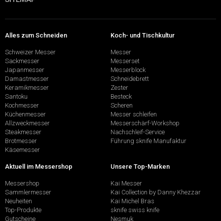
Alles zum Schneiden
Koch- und Tischkultur
Schweizer Messer
Messer
Sackmesser
Messerset
Japanmesser
Messerblock
Damastmesser
Schneidebrett
Keramikmesser
Zester
Santoku
Besteck
Kochmesser
Scheren
Küchenmesser
Messer schleifen
Allzweckmesser
Messerschärf-Workshop
Steakmesser
Nachschleif-Service
Brotmesser
Führung sknife Manufaktur
Käsemesser
Aktuell im Messershop
Unsere Top-Marken
Messershop
Kai Messer
Sammlermesser
Kai Collection by Danny Khezzar
Neuheiten
Kai Michel Bras
Top-Produkte
sknife swiss knife
Gutscheine
Nesmuk