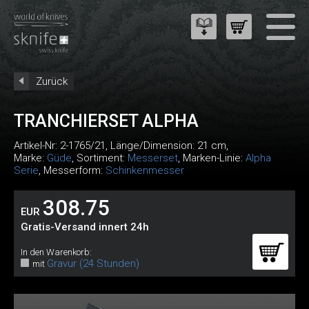
Zurück
TRANCHIERSET ALPHA
Artikel-Nr:
2-1765/21
, Länge/Dimension: 21 cm,
Marke:
Güde
, Sortiment:
Messerset
, Marken-Linie:
Alpha
Serie
, Messerform:
Schinkenmesser
308.75
EUR
Gratis-Versand innert 24h
In den Warenkorb:
Gravur (24 Stunden)
mit