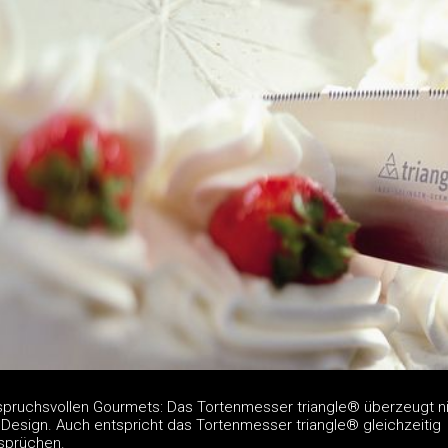
anspruchsvollen Gourmets: Das Tortenmesser triangle® überzeugt ni
 Design. Auch entspricht das Tortenmesser triangle® gleichzeitig
sprüchen.