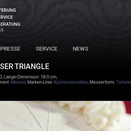
EFERUNG
ERVICE
BERATUNG
55
PRESSE
SERVICE
NEWS
SER TRIANGLE
0
, Länge/Dimension: 18.0 cm,
iment:
Messer
, Marken-Linie:
Küchenutensilien
, Messerform:
Torten