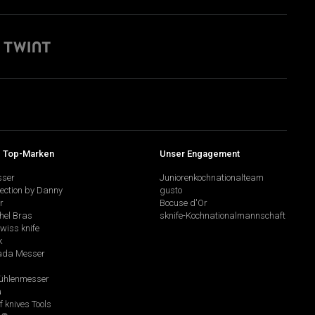
 Top-Marken
Unser Engagement
sser
Juniorenkochnationalteam
lection by Danny
gusto
r
Bocuse d'Or
hel Bras
sknife-Kochnationalmannschaft
swiss knife
k
da Messer
hlenmesser
a
f knives Tools