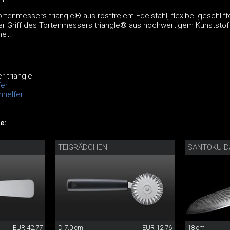
ortenmessers triangle® aus rostfreiem Edelstahl, flexibel geschlif
r Griff des Tortenmessers triangle® aus hochwertigem Kunststoff
et.
 triangle
er
nhelfer
e:
TEIGRÄDCHEN
SANTOKU 
EUR 42.77
D 7.0 cm
EUR 12.76
18 cm