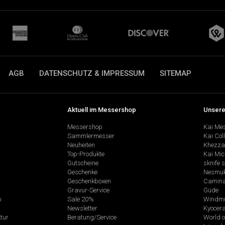
AGB
DATENSCHUTZ & IMPRESSUM
SITEMAP
Aktuell im Messershop
Unsere
Messershop
Kai Me
Sammlermesser
Kai Col
Neuheiten
Khezza
Top-Produkte
Kai Mic
Gutscheine
sknife 
Geschenke
Nesmu
Geschenkboxen
Camina
Gravur-Service
Güde
p
Sale 20%
Windmü
Newsletter
Kyocer
tur
Beratung/Service
World o