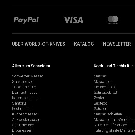
ÜBER WORLD-OF-KNIVES
KATALOG
NEWSLETTER
Alles zum Schneiden
Koch- und Tischkultur
Schweizer Messer
Messer
Sackmesser
Messerset
Japanmesser
Messerblock
Damastmesser
Schneidebrett
Keramikmesser
Zester
Santoku
Besteck
Kochmesser
Scheren
Küchenmesser
Messer schleifen
Allzweckmesser
Messerschärf-Worksho
Steakmesser
Nachschleif-Service
Brotmesser
Führung sknife Manufak