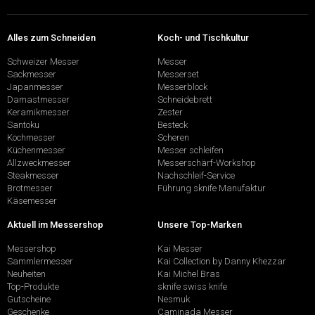
Alles zum Schneiden
Koch- und Tischkultur
Schweizer Messer
Messer
Sackmesser
Messerset
Japanmesser
Messerblock
Damastmesser
Schneidebrett
Keramikmesser
Zester
Santoku
Besteck
Kochmesser
Scheren
Küchenmesser
Messer schleifen
Allzweckmesser
Messerschärf-Workshop
Steakmesser
Nachschleif-Service
Brotmesser
Führung sknife Manufaktur
Käsemesser
Aktuell im Messershop
Unsere Top-Marken
Messershop
Kai Messer
Sammlermesser
Kai Collection by Danny Khezzar
Neuheiten
Kai Michel Bras
Top-Produkte
sknife swiss knife
Gutscheine
Nesmuk
Geschenke
Caminada Messer