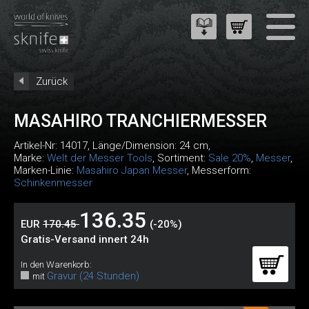
Zurück
MASAHIRO TRANCHIERMESSER
Artikel-Nr:
14017
, Länge/Dimension: 24 cm,
Marke:
Welt der Messer Tools
, Sortiment:
Sale 20%
,
Messer
,
Marken-Linie:
Masahiro Japan Messer
, Messerform:
Schinkenmesser
136.35
EUR
170.45
(-20%)
Gratis-Versand innert 24h
In den Warenkorb:
Gravur (24 Stunden)
mit