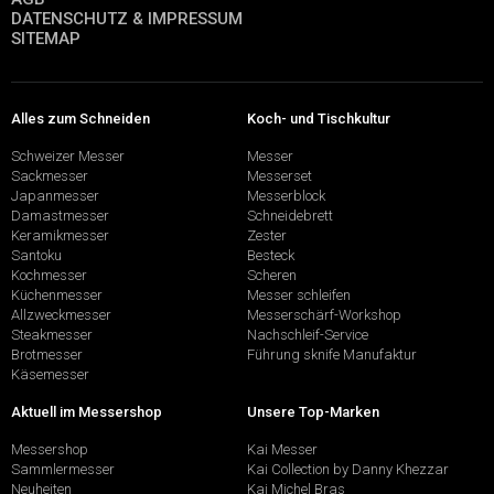
DATENSCHUTZ & IMPRESSUM
SITEMAP
Alles zum Schneiden
Koch- und Tischkultur
Schweizer Messer
Messer
Sackmesser
Messerset
Japanmesser
Messerblock
Damastmesser
Schneidebrett
Keramikmesser
Zester
Santoku
Besteck
Kochmesser
Scheren
Küchenmesser
Messer schleifen
Allzweckmesser
Messerschärf-Workshop
Steakmesser
Nachschleif-Service
Brotmesser
Führung sknife Manufaktur
Käsemesser
Aktuell im Messershop
Unsere Top-Marken
Messershop
Kai Messer
Sammlermesser
Kai Collection by Danny Khezzar
Neuheiten
Kai Michel Bras