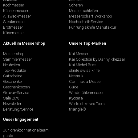
Kochmesser
Scheren
Küchenmesser
Messer schleifen
Allzweckmesser
Messerschärf-Workshop
Steakmesser
Nachschleif-Service
Brotmesser
Führung sknife Manufaktur
Käsemesser
Aktuell im Messershop
Unsere Top-Marken
Messershop
Kai Messer
Sammlermesser
Kai Collection by Danny Khezzar
Neuheiten
Kai Michel Bras
Top-Produkte
sknife swiss knife
Gutscheine
Nesmuk
Geschenke
Caminada Messer
Geschenkboxen
Güde
Gravur-Service
Windmühlenmesser
Sale 20%
Kyocera
Newsletter
World of knives Tools
Beratung/Service
triangle®
Unser Engagement
Juniorenkochnationalteam
gusto