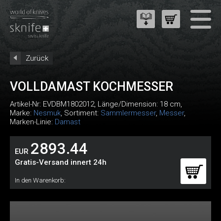
Zurück
VOLLDAMAST KOCHMESSER
Artikel-Nr:
EVDBM1802012
, Länge/Dimension: 18 cm,
Marke:
Nesmuk
, Sortiment:
Sammlermesser
,
Messer
,
Marken-Linie:
Damast
2893.44
EUR
Gratis-Versand innert 24h
In den Warenkorb: