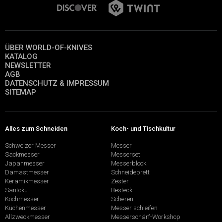
ÜBER WORLD-OF-KNIVES
KATALOG
NEWSLETTER
AGB
DATENSCHUTZ & IMPRESSUM
SITEMAP
Alles zum Schneiden
Koch- und Tischkultur
Schweizer Messer
Messer
Sackmesser
Messerset
Japanmesser
Messerblock
Damastmesser
Schneidebrett
Keramikmesser
Zester
Santoku
Besteck
Kochmesser
Scheren
Küchenmesser
Messer schleifen
Allzweckmesser
Messerschärf-Workshop