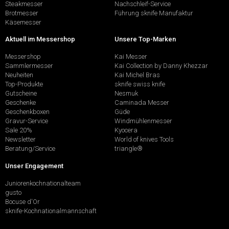
Steakmesser
Nachschleif-Service
Brotmesser
Führung sknife Manufaktur
Käsemesser
Aktuell im Messershop
Unsere Top-Marken
Messershop
Kai Messer
Sammlermesser
Kai Collection by Danny Khezzar
Neuheiten
Kai Michel Bras
Top-Produkte
sknife swiss knife
Gutscheine
Nesmuk
Geschenke
Caminada Messer
Geschenkboxen
Güde
Gravur-Service
Windmühlenmesser
Sale 20%
Kyocera
Newsletter
World of knives Tools
Beratung/Service
triangle®
Unser Engagement
Juniorenkochnationalteam
gusto
Bocuse d'Or
sknife-Kochnationalmannschaft