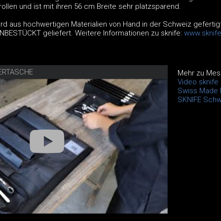
llen und ist mit ihren 56 cm Breite sehr platzsparend.
d aus hochwertigen Materialien von Hand in der Schweiz gefertigt
BESTÜCKT geliefert. Weitere Informationen zu sknife:
www.sknif
SERTASCHE
Mehr zu Mes
Video sknife 
Swiss Made 
SKNIFE Schw