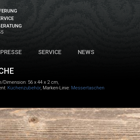
EFERUNG
ERVICE
BERATUNG
55
PRESSE
SERVICE
NEWS
CHE
e/Dimension: 56 x 44 x 2 cm,
ent:
Küchenzubehör
, Marken-Linie:
Messertaschen