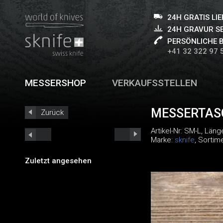
24H GRATIS LI
24H GRAVUR S
PERSÖNLICHE 
+41 32 322 97 
MESSERSHOP
VERKAUFSSTELLEN
MESSERTAS
Zurück
Artikel-Nr:
SM-L
, Läng
Marke:
sknife
, Sortim
Zuletzt angesehen