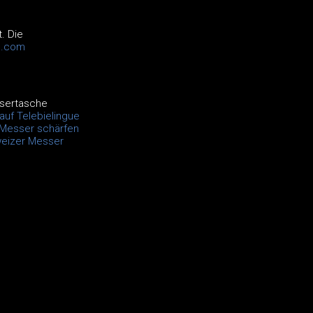
. Die
e.com
sertasche
auf Telebielingue
Messer schärfen
eizer Messer