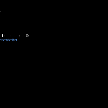
s
eibenschneider Set
chenhelfer