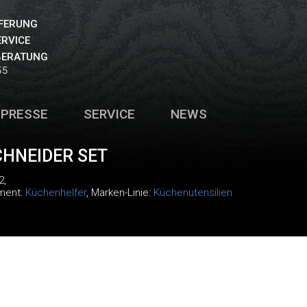
EFERUNG
ERVICE
BERATUNG
55
PRESSE
SERVICE
NEWS
HNEIDER SET
2
,
iment:
Küchenhelfer
, Marken-Linie:
Küchenutensilien