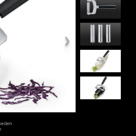
hieden
h