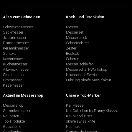
Alles zum Schneiden
Koch- und Tischkultur
Schweizer Messer
Messer
Sackmesser
Messerset
Japanmesser
Messerblock
Damastmesser
Schneidebrett
Keramikmesser
Zester
Santoku
Besteck
Kochmesser
Scheren
Küchenmesser
Messer schleifen
Allzweckmesser
Messerschärf-Workshop
Steakmesser
Nachschleif-Service
Brotmesser
Führung sknife Manufaktur
Käsemesser
Aktuell im Messershop
Unsere Top-Marken
Messershop
Kai Messer
Sammlermesser
Kai Collection by Danny Khezzar
Neuheiten
Kai Michel Bras
Top-Produkte
sknife swiss knife
Gutscheine
Nesmuk
Geschenke
Caminada Messer