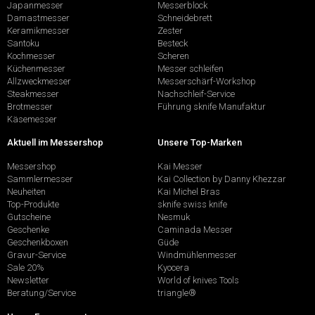
Japanmesser
Messerblock
Damastmesser
Schneidebrett
Keramikmesser
Zester
Santoku
Besteck
Kochmesser
Scheren
Küchenmesser
Messer schleifen
Allzweckmesser
Messerschärf-Workshop
Steakmesser
Nachschleif-Service
Brotmesser
Führung sknife Manufaktur
Käsemesser
Aktuell im Messershop
Unsere Top-Marken
Messershop
Kai Messer
Sammlermesser
Kai Collection by Danny Khezzar
Neuheiten
Kai Michel Bras
Top-Produkte
sknife swiss knife
Gutscheine
Nesmuk
Geschenke
Caminada Messer
Geschenkboxen
Güde
Gravur-Service
Windmühlenmesser
Sale 20%
Kyocera
Newsletter
World of knives Tools
Beratung/Service
triangle®