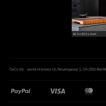
43.5 x 30.5 x 4 cm
CeCo ltd. - world-of-knives.ch, Neuengasse 5, CH-2502 Biel-B