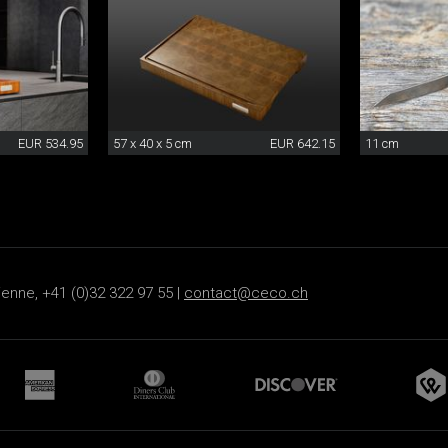
EUR 534.95
57 x 40 x 5 cm
EUR 642.15
11 cm
ienne, +41 (0)32 322 97 55 |
contact@ceco.ch