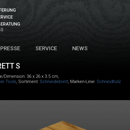
EFERUNG
ERVICE
BERATUNG
55
PRESSE
SERVICE
NEWS
ETT S
e/Dimension: 36 x 26 x 3.5 cm,
er Tools
, Sortiment:
Schneidebrett
, Marken-Linie:
Schneidholz