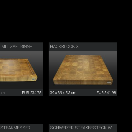
 MIT SAFTRINNE
HACKBLOCK XL
 cm
EUR 234.78
39 x 39 x 5.3 cm
EUR 341.98
 STEAKMESSER
SCHWEIZER STEAKBESTECK WALNUSS