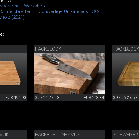
ett S
esserschärf-Workshop
Schneidbretter – hochwertige Unikate aus FSC-
vholz (2021)
e:
HACKBLOCK
HACKBLOCK
EUR 191.90
39 x 26.2 x 5.3 cm
EUR 213.34
39 x 26.2 x 5.3
:
SMUK
HACKBRETT NESMUK
SCHWEIZER