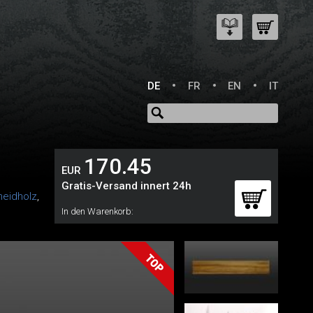
DE
FR
EN
IT
170.45
EUR
Gratis-Versand innert 24h
eidholz
,
In den Warenkorb: