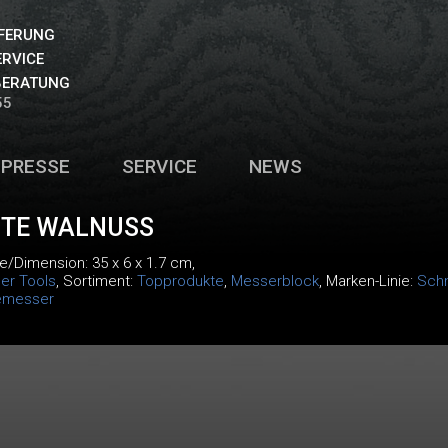
EFERUNG
ERVICE
BERATUNG
55
PRESSE
SERVICE
NEWS
STE WALNUSS
e/Dimension: 35 x 6 x 1.7 cm,
er Tools
, Sortiment:
Topprodukte
,
Messerblock
, Marken-Linie:
Schn
messer