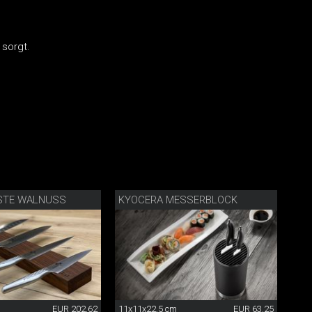
 sorgt.
STE WALNUSS
KYOCERA MESSERBLOCK
EUR 202.62
11x11x22.5 cm
EUR 63.25