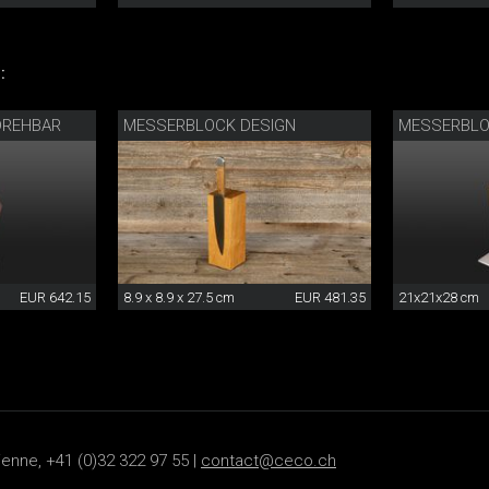
:
DREHBAR
MESSERBLOCK DESIGN
MESSERBLO
EUR 642.15
8.9 x 8.9 x 27.5 cm
EUR 481.35
21x21x28 cm
ienne, +41 (0)32 322 97 55 |
contact@ceco.ch