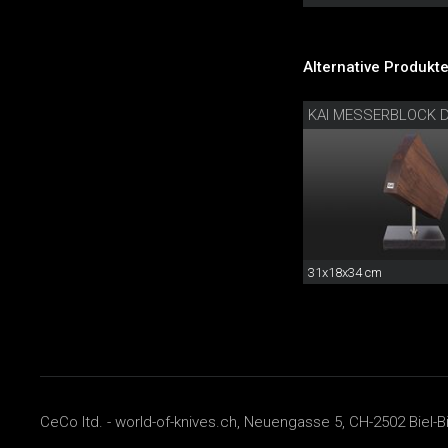
Alternative Produkte
KAI MESSERBLOCK 
31x18x34 cm
CeCo ltd. - world-of-knives.ch, Neuengasse 5, CH-2502 Biel-B