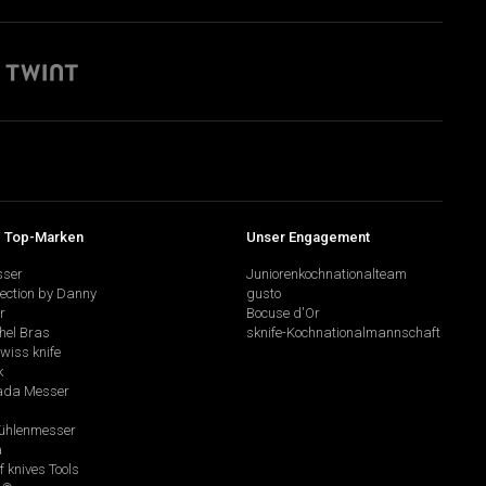
 Top-Marken
Unser Engagement
sser
Juniorenkochnationalteam
lection by Danny
gusto
r
Bocuse d'Or
hel Bras
sknife-Kochnationalmannschaft
swiss knife
k
da Messer
hlenmesser
a
f knives Tools