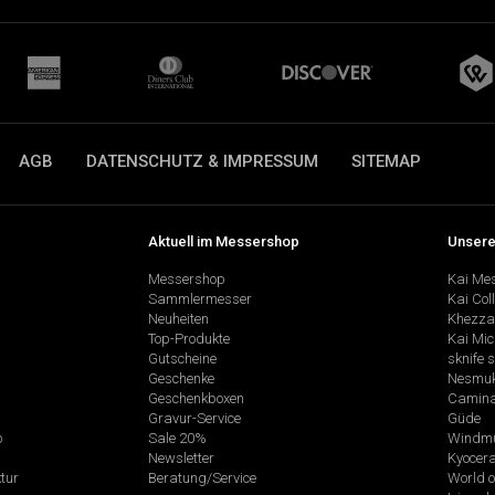
AGB
DATENSCHUTZ & IMPRESSUM
SITEMAP
Aktuell im Messershop
Unsere
Messershop
Kai Me
Sammlermesser
Kai Col
Neuheiten
Khezza
Top-Produkte
Kai Mic
Gutscheine
sknife 
Geschenke
Nesmu
Geschenkboxen
Camina
Gravur-Service
Güde
p
Sale 20%
Windmü
Newsletter
Kyocer
tur
Beratung/Service
World o