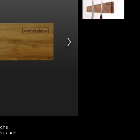
sche
en, auch