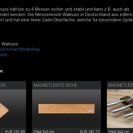
uss hält bis zu 4 Messer sicher und stabil und kann z.B. auch als
ndet werden. Die Messerleiste Walnuss in Deutschland aus edlem
t und hat eine feine Satin-Oberfäche, welche für besondere Optik
e Walnuss
serschärf-Workshop
ols
e:
OCK
MAGNETLEISTE EICHE
MAGNETLEI
EUR 191.90
39x6.5x3 cm
EUR 181.17
39x6.5x3 cm