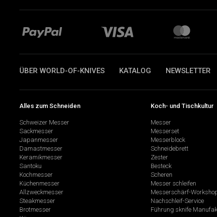
ÜBER WORLD-OF-KNIVES
KATALOG
NEWSLETTER
Alles zum Schneiden
Koch- und Tischkultur
Schweizer Messer
Messer
Sackmesser
Messerset
Japanmesser
Messerblock
Damastmesser
Schneidebrett
Keramikmesser
Zester
Santoku
Besteck
Kochmesser
Scheren
Küchenmesser
Messer schleifen
Allzweckmesser
Messerschärf-Worksho
Steakmesser
Nachschleif-Service
Brotmesser
Führung sknife Manufak