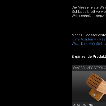
Die Messerleiste Waln
Schlüsselbrett verwe
Walnussholz produzier
Mehr zu Messerleist
Knife Academy - Mes
WELT DER MESSER To
Ergänzende Produkt
WASABI MESSERBL
23.5x13x22 cm