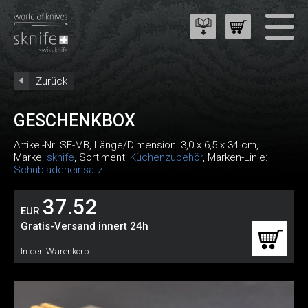
Zurück
GESCHENKBOX
Artikel-Nr:
SE-MB
, Länge/Dimension: 3,0 x 6,5 x 34 cm,
Marke:
sknife
, Sortiment:
Küchenzubehör
, Marken-Linie:
Schubladeneinsatz
37.52
EUR
Gratis-Versand innert 24h
In den Warenkorb: