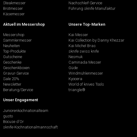
Steakmesser
Nachschleif-Service
Brotmesser
Führung sknife Manufaktur
Käsemesser
Aktuell im Messershop
Unsere Top-Marken
Messershop
Kai Messer
Sammlermesser
Kai Collection by Danny Khezzar
Neuheiten
Kai Michel Bras
Top-Produkte
sknife swiss knife
Gutscheine
Nesmuk
Geschenke
Caminada Messer
Geschenkboxen
Güde
Gravur-Service
Windmühlenmesser
Sale 20%
Kyocera
Newsletter
World of knives Tools
Beratung/Service
triangle®
Unser Engagement
Juniorenkochnationalteam
gusto
Bocuse d'Or
sknife-Kochnationalmannschaft