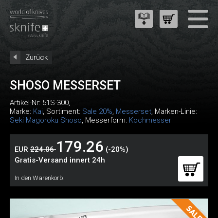
Zurück
SHOSO MESSERSET
Artikel-Nr:
51S-300
,
Marke:
Kai
, Sortiment:
Sale 20%
,
Messerset
, Marken-Linie:
Seki Magoroku Shoso
, Messerform:
Kochmesser
179.26
EUR
224.06
(-20%)
Gratis-Versand innert 24h
In den Warenkorb: