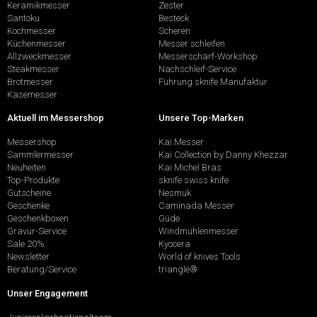
Keramikmesser
Zester
Santoku
Besteck
Kochmesser
Scheren
Küchenmesser
Messer schleifen
Allzweckmesser
Messerschärf-Workshop
Steakmesser
Nachschleif-Service
Brotmesser
Führung sknife Manufaktur
Käsemesser
Aktuell im Messershop
Unsere Top-Marken
Messershop
Kai Messer
Sammlermesser
Kai Collection by Danny Khezzar
Neuheiten
Kai Michel Bras
Top-Produkte
sknife swiss knife
Gutscheine
Nesmuk
Geschenke
Caminada Messer
Geschenkboxen
Güde
Gravur-Service
Windmühlenmesser
Sale 20%
Kyocera
Newsletter
World of knives Tools
Beratung/Service
triangle®
Unser Engagement