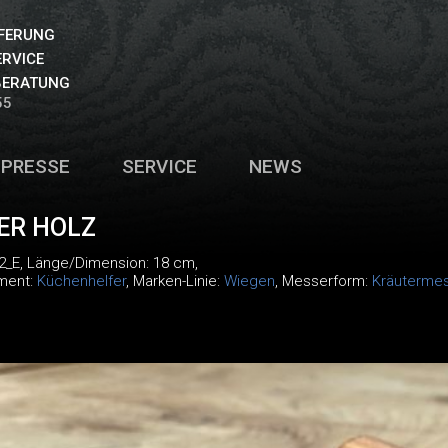
EFERUNG
ERVICE
BERATUNG
55
PRESSE
SERVICE
NEWS
ER HOLZ
2_E
, Länge/Dimension: 18 cm,
iment:
Küchenhelfer
, Marken-Linie:
Wiegen
, Messerform:
Kräuterme