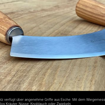
z verfügt über angenehme Griffe aus Esche. Mit dem Wiegemess
los Kräuter, Nüsse, Knoblauch oder Zwiebeln.