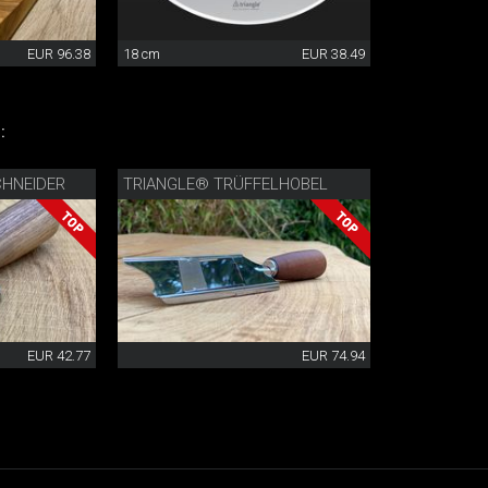
EUR 96.38
18 cm
EUR 38.49
:
CHNEIDER
TRIANGLE® TRÜFFELHOBEL
EUR 42.77
EUR 74.94