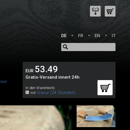
DE
FR
EN
IT
53.49
EUR
Gratis-Versand innert 24h
sser
In den Warenkorb:
Gravur (24 Stunden)
mit