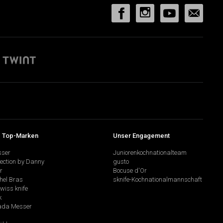
 Top-Marken
Unser Engagement
sser
Juniorenkochnationalteam
lection by Danny
gusto
r
Bocuse d'Or
hel Bras
sknife-Kochnationalmannschaft
swiss knife
k
da Messer