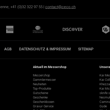
ienne, +41 (0)32 322 97 55 |
contact@ceco.ch
AGB
DATENSCHUTZ & IMPRESSUM
SITEMAP
Aktuell im Messershop
Unsere
Messershop
Kai Me
Sammlermesser
Kai Col
Neuheiten
Khezza
Top-Produkte
Kai Mic
Gutscheine
sknife 
Geschenke
Nesmu
Geschenkboxen
Camina
Gravur-Service
Güde