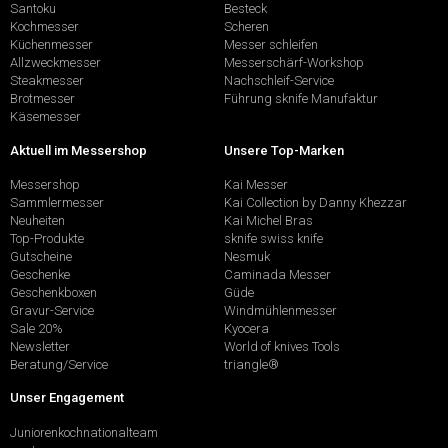
Santoku
Besteck
Kochmesser
Scheren
Küchenmesser
Messer schleifen
Allzweckmesser
Messerschärf-Workshop
Steakmesser
Nachschleif-Service
Brotmesser
Führung sknife Manufaktur
Käsemesser
Aktuell im Messershop
Unsere Top-Marken
Messershop
Kai Messer
Sammlermesser
Kai Collection by Danny Khezzar
Neuheiten
Kai Michel Bras
Top-Produkte
sknife swiss knife
Gutscheine
Nesmuk
Geschenke
Caminada Messer
Geschenkboxen
Güde
Gravur-Service
Windmühlenmesser
Sale 20%
Kyocera
Newsletter
World of knives Tools
Beratung/Service
triangle®
Unser Engagement
Juniorenkochnationalteam