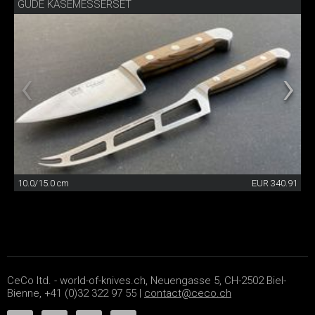
GÜDE KÄSEMESSERSET
10.0/15.0 cm
EUR 340.91
CeCo ltd. - world-of-knives.ch, Neuengasse 5, CH-2502 Biel-
Bienne, +41 (0)32 322 97 55 |
contact@ceco.ch