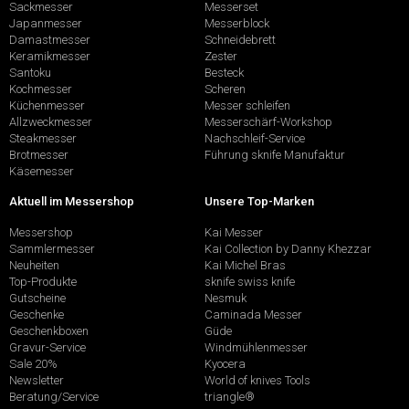
Sackmesser
Messerset
Japanmesser
Messerblock
Damastmesser
Schneidebrett
Keramikmesser
Zester
Santoku
Besteck
Kochmesser
Scheren
Küchenmesser
Messer schleifen
Allzweckmesser
Messerschärf-Workshop
Steakmesser
Nachschleif-Service
Brotmesser
Führung sknife Manufaktur
Käsemesser
Aktuell im Messershop
Unsere Top-Marken
Messershop
Kai Messer
Sammlermesser
Kai Collection by Danny Khezzar
Neuheiten
Kai Michel Bras
Top-Produkte
sknife swiss knife
Gutscheine
Nesmuk
Geschenke
Caminada Messer
Geschenkboxen
Güde
Gravur-Service
Windmühlenmesser
Sale 20%
Kyocera
Newsletter
World of knives Tools
Beratung/Service
triangle®