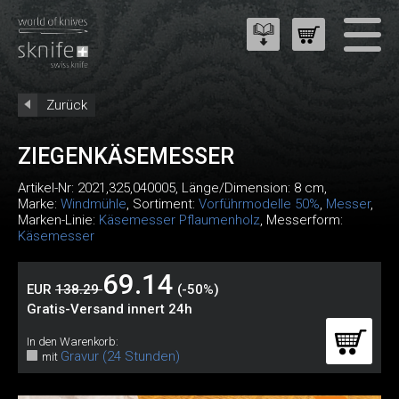
Zurück
ZIEGENKÄSEMESSER
Artikel-Nr:
2021,325,040005
, Länge/Dimension: 8 cm,
Marke:
Windmühle
, Sortiment:
Vorführmodelle 50%
,
Messer
,
Marken-Linie:
Käsemesser Pflaumenholz
, Messerform:
Käsemesser
69.14
EUR
138.29
(-50%)
Gratis-Versand innert 24h
In den Warenkorb:
Gravur (24 Stunden)
mit