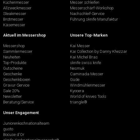
Küchenmesser
Messer schleifen
Allzweckmesser
Messerschärf-Workshop
Steakmesser
Nachschleif-Service
Brotmesser
Führung sknife Manufaktur
Käsemesser
Aktuell im Messershop
Unsere Top-Marken
Messershop
Kai Messer
Sammlermesser
Kai Collection by Danny Khezzar
Neuheiten
Kai Michel Bras
Top-Produkte
sknife swiss knife
Gutscheine
Nesmuk
Geschenke
Caminada Messer
Geschenkboxen
Güde
Gravur-Service
Windmühlenmesser
Sale 20%
Kyocera
Newsletter
World of knives Tools
Beratung/Service
triangle®
Unser Engagement
Juniorenkochnationalteam
gusto
Bocuse d'Or