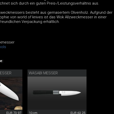
hnet sich durch ein guten Preis-/Leistungsverhältnis aus.
lzweckmessers besteht aus gemasertem Olivenholz. Aufgrund der
ophie von world of knives ist das Wok Allzweckmesser in einer
reundlichen Verpackung erhältlich.
ckmesser
ols
e:
ESSER
WASABI MESSER
EUR 73.97
10 cm
EUR 63.25