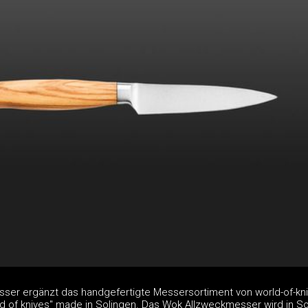
er ergänzt das handgefertigte Messersortiment von world-of-kn
ld of knives" made in Solingen. Das Wok Allzweckmesser wird in So