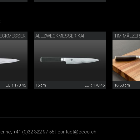
:
WECKMESSER
ALLZWECKMESSER KAI
TIM MÄLZE
EUR 170.45
15 cm
EUR 170.45
16.50 cm
ienne, +41 (0)32 322 97 55 |
contact@ceco.ch