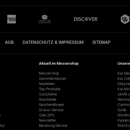
AGB
DATENSCHUTZ & IMPRESSUM
SITEMAP
Aktuell im Messershop
Unsere
Messershop
Kai Me
Sammlermesser
Kai Col
Neuheiten
Khezza
Top-Produkte
Kai Mic
Gutscheine
sknife 
Geschenke
Nesmu
Geschenkboxen
Camina
Gravur-Service
Güde
p
Sale 20%
Windmü
Newsletter
Kyocer
tur
Beratung/Service
World o