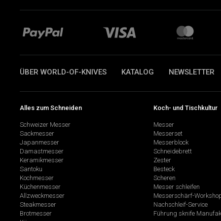
ÜBER WORLD-OF-KNIVES
KATALOG
NEWSLETTER
Alles zum Schneiden
Koch- und Tischkultur
Schweizer Messer
Messer
Sackmesser
Messerset
Japanmesser
Messerblock
Damastmesser
Schneidebrett
Keramikmesser
Zester
Santoku
Besteck
Kochmesser
Scheren
Küchenmesser
Messer schleifen
Allzweckmesser
Messerschärf-Worksho
Steakmesser
Nachschleif-Service
Brotmesser
Führung sknife Manufak