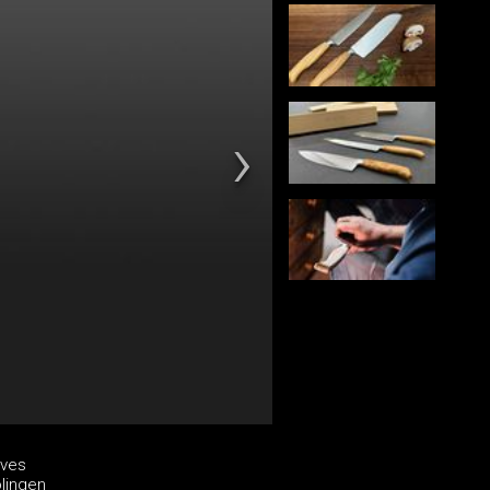
ives
lingen