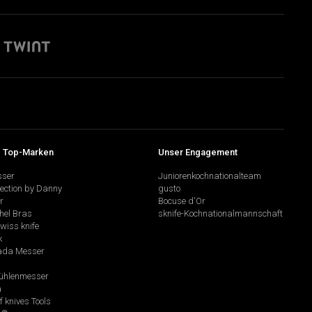
 Top-Marken
Unser Engagement
sser
Juniorenkochnationalteam
lection by Danny
gusto
r
Bocuse d'Or
hel Bras
sknife-Kochnationalmannschaft
swiss knife
k
da Messer
hlenmesser
a
f knives Tools