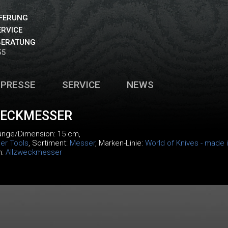
EFERUNG
ERVICE
BERATUNG
55
PRESSE
SERVICE
NEWS
ECKMESSER
Länge/Dimension: 15 cm,
er Tools
, Sortiment:
Messer
, Marken-Linie:
World of Knives - made 
m:
Allzweckmesser