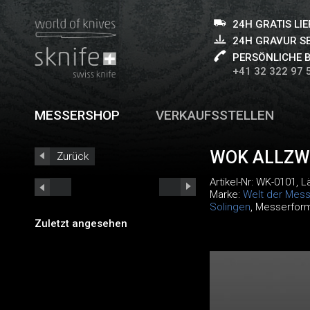
24H GRATIS LI
24H GRAVUR S
PERSÖNLICHE 
+41 32 322 97 
MESSERSHOP
VERKAUFSSTELLEN
WOK ALLZW
Zurück
Artikel-Nr:
WK-0101
, 
Marke:
Welt der Mess
Solingen
, Messerfor
Zuletzt angesehen